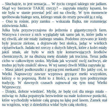
– Słuchajcie, to jest sensacja… W życiu czegoś takiego nie jadłam.
Skąd wy bierzecie TAKIE rzeczy? – zapytała między kęsami, bo
nie była w stanie przestać jeść ani na chwilę. W tym momencie
spróbowała białego sera, którego smak do reszty powalił ją z nóg.
– Ono tu rośnie, przy zamku – wskazała Bajka, nie rozumiejąc
zdziwienia Julki.
Julka była przyzwyczajona do jedzenia z gigantycznych farm.
Warzywa i owoce z nich wyglądały tak samo jak te, które jadła w
tej chwili, ale nie miały żadnego smaku. Podobno zrywano je kiedy
były jeszcze zielone, a dojrzewały bez słońca, jadąc w wielkich
ciężarówkach. Jadała też rzeczy z dużych fabryk, które z kolei miały
jakiś smak, ale było w nich tyle konserwujących środków
chemicznych, że na dłuższą metę działały jak trucizna. Teraz jadła
cicho w całkowitym szoku. Myślała jak wyrazić swój zachwyt, ale
trudno jej było znaleźć słowa. W tej samej chwili Milka zapytała ją:
– Masz jakieś podkoszulki z gryzącymi metkami? Bo jakby coś, to
Wielki Naprawczy zawsze wypruwa gryzące metki wszystkim,
którzy o to poproszą. Robi to z litości, a poza tym podtrzymuje
tradycję. W dawnych czasach zajmował się tym tutaj Wielki
Wypruwczy.
– Dzięki, dobrze wiedzieć. Myślę, że będę coś dla niego miała –
mówiąc to Julka popatrzyła bezwiednie na małe kolorowe punkciki,
które wychodziły właśnie całą grupą na łąkę pod lasem. Zamek stał
na wzgórzu, więc z dziedzińca widać było całą okolicę.