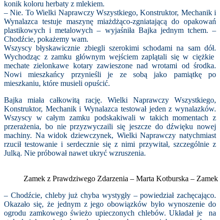
konik koloru herbaty z mlekiem.
– Nie. To Wielki Naprawczy Wszystkiego, Konstruktor, Mechanik i
Wynalazca testuje maszynę miażdżąco-zgniatającą do opakowań
plastikowych i metalowych – wyjaśniła Bajka jednym tchem. –
Chodźcie, pokażemy wam.
Wszyscy błyskawicznie zbiegli szerokimi schodami na sam dół.
Wychodząc z zamku głównym wejściem zaplątali się w ciężkie
mechate zielonkawe kotary zawieszone nad wrotami od środka.
Nowi mieszkańcy przynieśli je ze sobą jako pamiątkę po
mieszkaniu, które musieli opuścić.
Bajka miała całkowitą rację. Wielki Naprawczy Wszystkiego,
Konstruktor, Mechanik i Wynalazca testował jeden z wynalazków.
Wszyscy w całym zamku podskakiwali w takich momentach z
przerażenia, bo nie przyzwyczaili się jeszcze do dźwięku nowej
machiny. Na widok dziewczynek, Wielki Naprawczy natychmiast
rzucił testowanie i serdecznie się z nimi przywitał, szczególnie z
Julką. Nie próbował nawet ukryć wzruszenia.
Zamek z Prawdziwego Zdarzenia – Marta Kotburska – Zame
– Chodźcie, chleby już chyba wystygły – powiedział zachęcająco.
Okazało się, że jednym z jego obowiązków było wynoszenie do
ogrodu zamkowego świeżo upieczonych chlebów. Układał je na