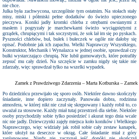
nie chce.
Julka była zachwycona, szczególnie tym ostatnim. Na stołach stały
misy, miski i półmiski pełne dodatków do świeżo upieczonego
pieczywa. Koniki jadły kromki chleba z otrębami owsianymi z
masłem i pogryzały je marchewkami świeżo wyciągniętymi z
grządek, chrupiącymi i tak soczystymi, że sok lał im się po pyskach.
Pyszności chlebów, buł, bułek i bułeczek w ogóle nie dałoby się
opisać. Podobnie jak ich zapachu. Wielki Naprawczy Wszystkiego,
Konstruktor, Mechanik i Wynalazca w jednej osobie, sprawdzał czy
bułki wystarczająco chrupią. Nie lubił gumowatych, które potrafiły
zepsuć mu cały dzień. Na szczęście w zamku nigdy się takie nie
zdarzały, więc sprawdzał tylko na wszelki wypadek.
Zamek z Prawdziwego Zdarzenia – Marta Kotburska – Zame
Po dziedzińcu przewijało się sporo osób. Niektóre dawno skończyły
śniadanie, inne dopiero zaczynały. Panowała dobra, rodzinna
atmosfera, w której nikt nie czuł się skrępowany i każdy robił to, co
uważał za stosowne. Każdy miał tutaj przestrzeń dla siebie. Niektóre
osoby przychodziły sobie tylko posiedzieć i akurat tego dnia wcale
nic nie jadły. Dziewczynki zajęły miejsca koło koników i Wielkiego
Naprawczego, więc widziały jak robił sobie cały zestaw kanapek,
które ułożył na deseczce w okrąg. Całe śniadanie miał z góry
zaplanowane. Nigdy nie zaczynał jeść dopóki nie skończył