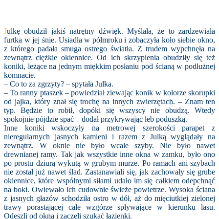
J
ulkę obudził jakiś natrętny dźwięk. Myślała, że to zardzewiała
furtka w jej śnie. Usiadła w półmroku i zobaczyła koło siebie okno,
z którego padała smuga ostrego światła. Z trudem wypchnęła na
zewnątrz ciężkie okiennice. Od ich skrzypienia obudziły się też
koniki, leżące na jednym miękkim posłaniu pod ścianą w podłużnej
komnacie.
– Co to za zgrzyty? – spytała Julka.
– To ranny ptaszek – powiedział ziewając konik w kolorze skorupki
od jajka, który znał się trochę na innych zwierzętach. – Znam ten
typ. Będzie to robił, dopóki się wszyscy nie obudzą. Wtedy
spokojnie pójdzie spać – dodał przykrywając łeb poduszką.
Inne koniki wskoczyły na metrowej szerokości parapet z
nieregularnych jasnych kamieni i razem z Julką wyglądały na
zewnątrz. W oknie nie było wcale szyby. Nie było nawet
drewnianej ramy. Tak jak wszystkie inne okna w zamku, było ono
po prostu dziurą wykutą w grubym murze. Po ramach ani szybach
nie został już nawet ślad. Zastanawiali się, jak zachowały się grube
okiennice, które wspólnymi siłami udało im się całkiem odepchnąć
na boki. Owiewało ich cudownie świeże powietrze. Wysoka ściana
z jasnych głazów schodziła ostro w dół, aż do mięciutkiej zielonej
trawy porastającej całe wzgórze spływające w kierunku lasu.
Odeszli od okna i zaczęli szukać łazienki.