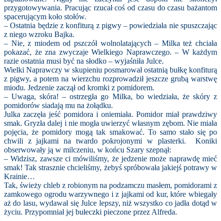
przygotowywania. Pracując rzucał coś od czasu do czasu bażantom
spacerującym koło stołów.
– Ostatnia będzie z konfiturą z pigwy – powiedziała nie spuszczając
z niego wzroku Bajka.
– Nie, z miodem od pszczół wolnolatających – Milka też chciała
pokazać, że zna zwyczaje Wielkiego Naprawczego.
– W każdym
razie ostatnia musi być na słodko – wyjaśniła Julce.
Wielki Naprawczy w skupieniu posmarował ostatnią bułkę konfiturą
z pigwy, a potem na wierzchu rozprowadził jeszcze grubą warstwę
miodu. Jedzenie zaczął od kromki z pomidorem.
– Uwaga, skóra! – ostrzegła go Milka, bo wiedziała, że skóry z
pomidorów siadają mu na żołądku.
Julka zaczęła jeść pomidora i oniemiała. Pomidor miał prawdziwy
smak. Gryzła dalej i nie mogła uwierzyć własnym zębom. Nie miała
pojęcia, że pomidory mogą tak smakować. To samo stało się po
chwili z jajkami na twardo pokrojonymi w plasterki. Koniki
obserwowały ją w milczeniu, w końcu Szary szepnął:
– Widzisz, zawsze ci mówiliśmy, że jedzenie może naprawdę mieć
smak! Tak strasznie chcieliśmy, żebyś spróbowała jakiejś potrawy w
Krainie…
Tak, świeży chleb z robionym na podzamczu masłem, pomidorami z
zamkowego ogrodu warzywnego i z jajkami od kur, które wbiegały
aż do lasu, wydawał się Julce lepszy, niż wszystko co jadła dotąd w
życiu. Przypomniał jej bułeczki pieczone przez Alfreda.