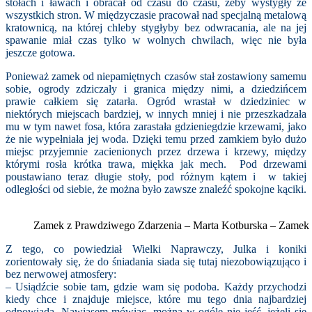
stołach i ławach i obracał od czasu do czasu, żeby wystygły ze
wszystkich stron. W międzyczasie pracował nad specjalną metalową
kratownicą, na której chleby stygłyby bez odwracania, ale na jej
spawanie miał czas tylko w wolnych chwilach, więc nie była
jeszcze gotowa.
Ponieważ zamek od niepamiętnych czasów stał zostawiony samemu
sobie, ogrody zdziczały i granica między nimi, a dziedzińcem
prawie całkiem się zatarła. Ogród wrastał w dziedziniec w
niektórych miejscach bardziej, w innych mniej i nie przeszkadzała
mu w tym nawet fosa, która zarastała gdzieniegdzie krzewami, jako
że nie wypełniała jej woda. Dzięki temu przed zamkiem było dużo
miejsc przyjemnie zacienionych przez drzewa i krzewy, między
którymi rosła krótka trawa, miękka jak mech. Pod drzewami
poustawiano teraz długie stoły, pod różnym kątem i w takiej
odległości od siebie, że można było zawsze znaleźć spokojne kąciki.
Zamek z Prawdziwego Zdarzenia – Marta Kotburska – Zame
Z tego, co powiedział Wielki Naprawczy, Julka i koniki
zorientowały się, że do śniadania siada się tutaj niezobowiązująco i
bez nerwowej atmosfery:
– Usiądźcie sobie tam, gdzie wam się podoba. Każdy przychodzi
kiedy chce i znajduje miejsce, które mu tego dnia najbardziej
odpowiada. Nawiasem mówiąc, można w ogóle nie jeść, jeżeli się