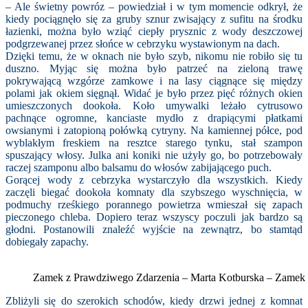
– Ale świetny powróz – powiedział i w tym momencie odkrył, że
kiedy pociągnęło się za gruby sznur zwisający z sufitu na środku
łazienki, można było wziąć ciepły prysznic z wody deszczowej
podgrzewanej przez słońce w cebrzyku wystawionym na dach.
Dzięki temu, że w oknach nie było szyb, nikomu nie robiło się tu
duszno. Myjąc się można było patrzeć na zieloną trawę
pokrywającą wzgórze zamkowe i na lasy ciągnące się między
polami jak okiem sięgnął. Widać je było przez pięć różnych okien
umieszczonych dookoła. Koło umywalki leżało cytrusowo
pachnące ogromne, kanciaste mydło z drapiącymi płatkami
owsianymi i zatopioną połówką cytryny. Na kamiennej półce, pod
wyblakłym freskiem na resztce starego tynku, stał szampon
spuszający włosy. Julka ani koniki nie użyły go, bo potrzebowały
raczej szamponu albo balsamu do włosów zabijającego puch.
Gorącej wody z cebrzyka wystarczyło dla wszystkich. Kiedy
zaczęli biegać dookoła komnaty dla szybszego wyschnięcia, w
podmuchy rześkiego porannego powietrza wmieszał się zapach
pieczonego chleba. Dopiero teraz wszyscy poczuli jak bardzo są
głodni. Postanowili znaleźć wyjście na zewnątrz, bo stamtąd
dobiegały zapachy.
Zamek z Prawdziwego Zdarzenia – Marta Kotburska – Zame
Zbliżyli się do szerokich schodów, kiedy drzwi jednej z komnat