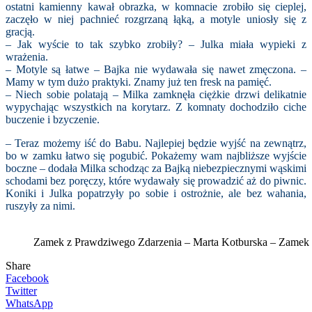
ostatni kamienny kawał obrazka, w komnacie zrobiło się cieplej,
zaczęło w niej pachnieć rozgrzaną łąką, a motyle uniosły się z
gracją.
– Jak wyście to tak szybko zrobiły? – Julka miała wypieki z
wrażenia.
– Motyle są łatwe – Bajka nie wydawała się nawet zmęczona. –
Mamy w tym dużo praktyki. Znamy już ten fresk na pamięć.
– Niech sobie polatają – Milka zamknęła ciężkie drzwi delikatnie
wypychając wszystkich na korytarz. Z komnaty dochodziło ciche
buczenie i bzyczenie.
– Teraz możemy iść do Babu. Najlepiej będzie wyjść na zewnątrz,
bo w zamku łatwo się pogubić. Pokażemy wam najbliższe wyjście
boczne – dodała Milka schodząc za Bajką niebezpiecznymi wąskimi
schodami bez poręczy, które wydawały się prowadzić aż do piwnic.
Koniki i Julka popatrzyły po sobie i ostrożnie, ale bez wahania,
ruszyły za nimi.
Zamek z Prawdziwego Zdarzenia – Marta Kotburska – Zame
Share
Facebook
Twitter
WhatsApp