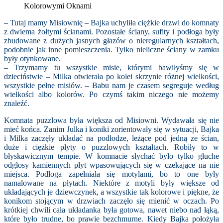
Kolorowymi Oknami
– Tutaj mamy Misiownię – Bajka uchyliła ciężkie drzwi do komnaty
z dwiema żołtymi ścianami. Pozostałe ściany, sufity i podłoga były
zbudowane z dużych jasnych głazów o nieregularnych kształtach,
podobnie jak inne pomieszczenia. Tylko nieliczne ściany w zamku
były otynkowane.
– Trzymamy tu wszystkie misie, którymi bawiłyśmy się w
dzieciństwie – Milka otwierała po kolei skrzynie różnej wielkości,
wszystkie pełne misiów. – Babu nam je czasem segreguje według
wielkości albo kolorów. Po czymś takim niczego nie możemy
znaleźć.
Komnata puzzlowa była większa od Misiowni. Wydawała się nie
mieć końca. Zanim Julka i koniki zorientowały się w sytuacji, Bajka
i Milka zaczęły układać na podłodze, leżące pod jedną ze ścian,
duże i ciężkie płyty o puzzlowych kształtach. Robiły to w
błyskawicznym tempie. W komnacie słychać było tylko głuche
odgłosy kamiennych płyt wpasowujących się w czekające na nie
miejsca. Podłoga zapełniała się motylami, bo to one były
namalowane na płytach. Niektóre z motyli były większe od
układających je dziewczynek, a wszystkie tak kolorowe i piękne, że
konikom stojącym w drzwiach zaczęło się mienić w oczach. Po
krótkiej chwili cała układanka była gotowa, nawet niebo nad łąką,
które było trudne, bo prawie bezchmurne. Kiedy Bajka położyła