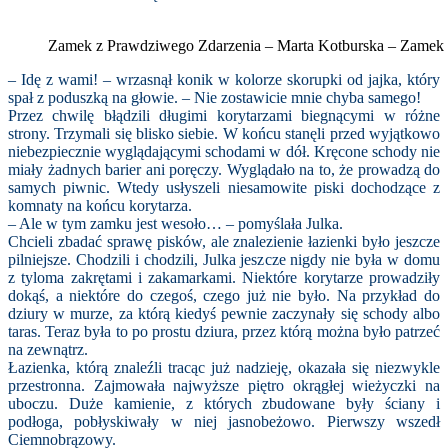
Zamek z Prawdziwego Zdarzenia – Marta Kotburska – Zame
– Idę z wami! – wrzasnął konik w kolorze skorupki od jajka, który
spał z poduszką na głowie. – Nie zostawicie mnie chyba samego!
Przez chwilę błądzili długimi korytarzami biegnącymi w różne
strony. Trzymali się blisko siebie. W końcu stanęli przed wyjątkowo
niebezpiecznie wyglądającymi schodami w dół. Kręcone schody nie
miały żadnych barier ani poręczy. Wyglądało na to, że prowadzą do
samych piwnic. Wtedy usłyszeli niesamowite piski dochodzące z
komnaty na końcu korytarza.
– Ale w tym zamku jest wesoło… – pomyślała Julka.
Chcieli zbadać sprawę pisków, ale znalezienie łazienki było jeszcze
pilniejsze. Chodzili i chodzili, Julka jeszcze nigdy nie była w domu
z tyloma zakrętami i zakamarkami. Niektóre korytarze prowadziły
dokąś, a niektóre do czegoś, czego już nie było. Na przykład do
dziury w murze, za którą kiedyś pewnie zaczynały się schody albo
taras. Teraz była to po prostu dziura, przez którą można było patrzeć
na zewnątrz.
Łazienka, którą znaleźli tracąc już nadzieję, okazała się niezwykle
przestronna. Zajmowała najwyższe piętro okrągłej wieżyczki na
uboczu. Duże kamienie, z których zbudowane były ściany i
podłoga, pobłyskiwały w niej jasnobeżowo. Pierwszy wszedł
Ciemnobrązowy.