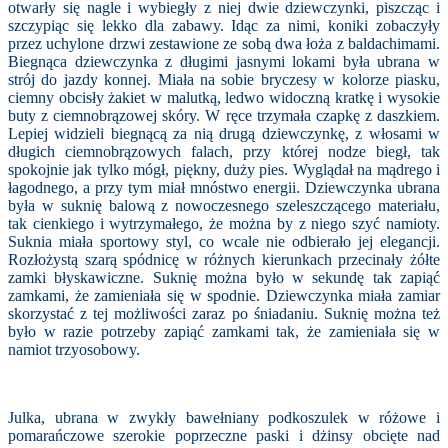
otwarły się nagle i wybiegły z niej dwie dziewczynki, piszcząc i
szczypiąc się lekko dla zabawy. Idąc za nimi, koniki zobaczyły
przez uchylone drzwi zestawione ze sobą dwa łoża z baldachimami.
Biegnąca dziewczynka z długimi jasnymi lokami była ubrana w
strój do jazdy konnej. Miała na sobie bryczesy w kolorze piasku,
ciemny obcisły żakiet w malutką, ledwo widoczną kratkę i wysokie
buty z ciemnobrązowej skóry. W ręce trzymała czapkę z daszkiem.
Lepiej widzieli biegnącą za nią drugą dziewczynkę, z włosami w
długich ciemnobrązowych falach, przy której nodze biegł, tak
spokojnie jak tylko mógł, piękny, duży pies. Wyglądał na mądrego i
łagodnego, a przy tym miał mnóstwo energii. Dziewczynka ubrana
była w suknię balową z nowoczesnego szeleszczącego materiału,
tak cienkiego i wytrzymałego, że można by z niego szyć namioty.
Suknia miała sportowy styl, co wcale nie odbierało jej elegancji.
Rozłożystą szarą spódnicę w różnych kierunkach przecinały żółte
zamki błyskawiczne. Suknię można było w sekundę tak zapiąć
zamkami, że zamieniała się w spodnie. Dziewczynka miała zamiar
skorzystać z tej możliwości zaraz po śniadaniu. Suknię można też
było w razie potrzeby zapiąć zamkami tak, że zamieniała się w
namiot trzyosobowy.
Julka, ubrana w zwykły bawełniany podkoszulek w różowe i
pomarańczowe szerokie poprzeczne paski i dżinsy obcięte nad