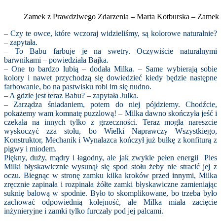
Zamek z Prawdziwego Zdarzenia – Marta Kotburska – Zame
– Czy te owce, które wczoraj widzieliśmy, są kolorowe naturalnie?
– zapytała.
– To Babu farbuje je na swetry. Oczywiście naturalnymi
barwnikami – powiedziała Bajka.
– One to bardzo lubią – dodała Milka. – Same wybierają sobie
kolory i nawet przychodzą się dowiedzieć kiedy będzie następne
farbowanie, bo na pastwisku robi im się nudno.
– A gdzie jest teraz Babu? – zapytała Julka.
– Zarządza śniadaniem, potem do niej pójdziemy. Chodźcie,
pokażemy wam komnatę puzzlową! – Milka dawno skończyła jeść i
czekała na innych tylko z grzeczności. Teraz mogła nareszcie
wyskoczyć zza stołu, bo Wielki Naprawczy Wszystkiego,
Konstruktor, Mechanik i Wynalazca kończył już bułkę z konfiturą z
pigwy i miodem.
Piękny, duży, mądry i łagodny, ale jak zwykle pełen energii Pies
Milki błyskawicznie wysunął się spod stołu żeby nie stracić jej z
oczu. Biegnąc w stronę zamku kilka kroków przed innymi, Milka
zręcznie zapinała i rozpinała żółte zamki błyskawiczne zamieniając
suknię balową w spodnie. Było to skomplikowane, bo trzeba było
zachować odpowiednią kolejność, ale Milka miała zacięcie
inżynieryjne i zamki tylko furczały pod jej palcami.