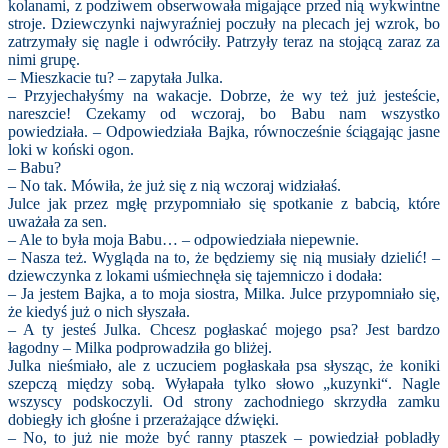
kolanami, z podziwem obserwowała migające przed nią wykwintne
stroje. Dziewczynki najwyraźniej poczuły na plecach jej wzrok, bo
zatrzymały się nagle i odwróciły. Patrzyły teraz na stojącą zaraz za
nimi grupę.
– Mieszkacie tu? – zapytała Julka.
– Przyjechałyśmy na wakacje. Dobrze, że wy też już jesteście,
nareszcie! Czekamy od wczoraj, bo Babu nam wszystko
powiedziała. – Odpowiedziała Bajka, równocześnie ściągając jasne
loki w koński ogon.
– Babu?
– No tak. Mówiła, że już się z nią wczoraj widziałaś.
Julce jak przez mgłę przypomniało się spotkanie z babcią, które
uważała za sen.
– Ale to była moja Babu… – odpowiedziała niepewnie.
– Nasza też. Wygląda na to, że będziemy się nią musiały dzielić! –
dziewczynka z lokami uśmiechnęła się tajemniczo i dodała:
– Ja jestem Bajka, a to moja siostra, Milka. Julce przypomniało się,
że kiedyś już o nich słyszała.
– A ty jesteś Julka. Chcesz pogłaskać mojego psa? Jest bardzo
łagodny – Milka podprowadziła go bliżej.
Julka nieśmiało, ale z uczuciem pogłaskała psa słysząc, że koniki
szepczą między sobą. Wyłapała tylko słowo „kuzynki“. Nagle
wszyscy podskoczyli. Od strony zachodniego skrzydła zamku
dobiegły ich głośne i przerażające dźwięki.
– No, to już nie może być ranny ptaszek – powiedział pobladły