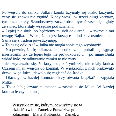
Po wejściu do zamku, Julka i koniki trzymały się blisko kuzynek,
żeby się znowu nie zgubić. Kiedy weszli w trzeci długi korytarz,
tym razem kręty, Szarobeżowy zaczął obskubywać zaschnięte gluty
ze świec, które stały wszędzie pod ścianami.
– Lepiej nie skub, bo będziemy musieli odkurzać… – zwróciła mu
uwagę Bajka.
– Wiem, że to jest kuszące – dodała z uśmiechem. –
Sama się z trudem powstrzymuję.
– To tu się odkurza? – Julka nie mogła sobie tego wyobrazić.
– No pewnie, że się odkurza. Jedno odkurzenie potrafi się ciągnąć
miesiącami, tak że lepiej tego nie prowokować… – po minie Bajki
widać było, że odkurzanie zamku to nie żarty.
Julce wydawało się, że korytarze, którymi szli, nie miały końca.
Czasem mijali wejścia do komnat. W większości z nich brakowało
drzwi, więc Julce udawało się zaglądać do środka.
– Dlaczego w każdej komnacie leży otwarta książka? – zapytała
Milkę.
– To ja lubię czytać tą metodą – zaśmiała się Milka. W każdej
komnacie czytam inną.
Wszystkie misie, którymi bawiłyśmy się
w
dzieciństwie
– Zamek z Prawdziwego
Zdarzenia – Marta Kotburska – Zamek z