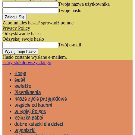
Twoja nazwa użytkownika
Twoje hasło
Zapomniałeś hasła? sprowadź pomoc
Privacy Policy
Odzyskiwanie hasła
Odzyskaj swoje hasło
Twój e-mail
Hasło zostanie wysłane e-mailem.
stary stół do wszystkiego
Home
email
światło
Piernikarnia
nasze życie przygodowe
wejście od kuchni
w mojej Polsce
Książka Babci
dobre książki dla dzieci
wynalazki