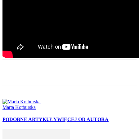
Facebook
Twitter
WhatsApp
Email
Marta Kotburska
PODOBNE ARTYKUŁY
WIĘCEJ OD AUTORA