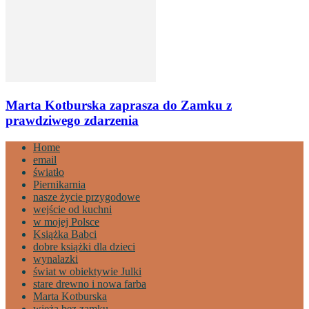
Marta Kotburska zaprasza do Zamku z
prawdziwego zdarzenia
Home
email
światło
Piernikarnia
nasze życie przygodowe
wejście od kuchni
w mojej Polsce
Książka Babci
dobre książki dla dzieci
wynalazki
świat w obiektywie Julki
stare drewno i nowa farba
Marta Kotburska
wieża bez zamku