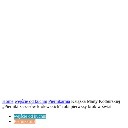
Home
wejście od kuchni
Piernikarnia
Książka Marty Kotburskiej
„Pierniki z czasów królewskich” robi pierwszy krok w świat
wejście od kuchni
Piernikarnia