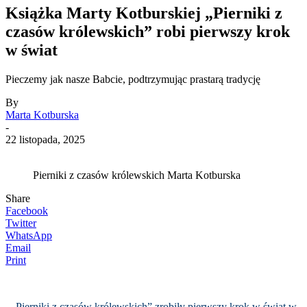
Książka Marty Kotburskiej „Pierniki z
czasów królewskich” robi pierwszy krok
w świat
Pieczemy jak nasze Babcie, podtrzymując prastarą tradycję
By
Marta Kotburska
-
22 listopada, 2025
Pierniki z czasów królewskich Marta Kotburska
Share
Facebook
Twitter
WhatsApp
Email
Print
„Pierniki z czasów królewskich” zrobiły pierwszy krok w świat w