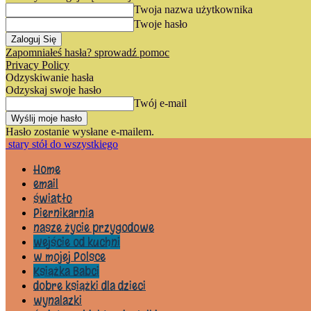
Twoja nazwa użytkownika
Twoje hasło
Zapomniałeś hasła? sprowadź pomoc
Privacy Policy
Odzyskiwanie hasła
Odzyskaj swoje hasło
Twój e-mail
Hasło zostanie wysłane e-mailem.
stary stół do wszystkiego
Home
email
światło
Piernikarnia
nasze życie przygodowe
wejście od kuchni
w mojej Polsce
Książka Babci
dobre książki dla dzieci
wynalazki