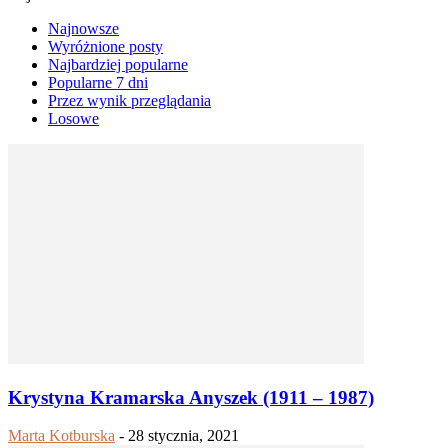
Najnowsze
Wyróżnione posty
Najbardziej popularne
Popularne 7 dni
Przez wynik przeglądania
Losowe
Krystyna Kramarska Anyszek (1911 – 1987)
Marta Kotburska
-
28 stycznia, 2021