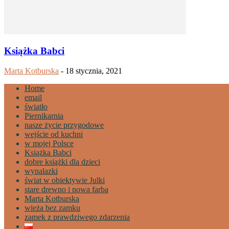
Książka Babci
Marta Kotburska
-
18 stycznia, 2021
Home
email
światło
Piernikarnia
nasze życie przygodowe
wejście od kuchni
w mojej Polsce
Książka Babci
dobre książki dla dzieci
wynalazki
świat w obiektywie Julki
stare drewno i nowa farba
Marta Kotburska
wieża bez zamku
zamek z prawdziwego zdarzenia