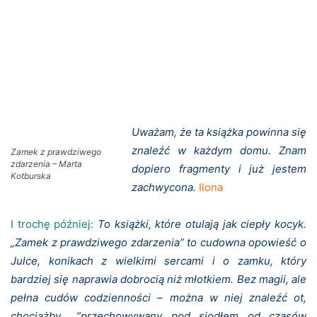
Uważam, że ta książka powinna się
znaleźć w każdym domu. Znam
Zamek z prawdziwego
zdarzenia – Marta
dopiero fragmenty i już jestem
Kotburska
zachwycona.
Ilona
I trochę później:
To książki, które otulają jak ciepły kocyk.
„Zamek z prawdziwego zdarzenia” to cudowna opowieść o
Julce, konikach z wielkimi sercami i o zamku, który
bardziej się naprawia dobrocią niż młotkiem. Bez magii, ale
pełna cudów codzienności – można w niej znaleźć ot,
chociażby……”przechowywany pod siodłem od czasów