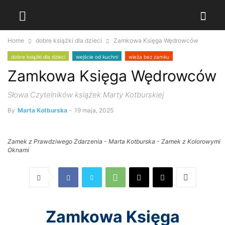
Home
dobre książki dla dzieci
Zamkowa Księga Wędrowców
dobre książki dla dzieci
wejście od kuchni
wieża bez zamku
Zamkowa Księga Wędrowców
zamek z prawdziwego zdarzenia
Słowa Czytelników książek Marty Kotburskiej
By
Marta Kotburska
-
19 maja, 2025
Zamek z Prawdziwego Zdarzenia - Marta Kotburska - Zamek z Kolorowymi
Oknami
Zamkowa Księga