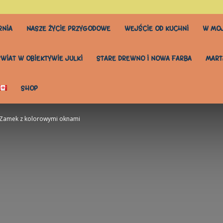
RNIA
NASZE ŻYCIE PRZYGODOWE
WEJŚCIE OD KUCHNI
W MOJ
ŚWIAT W OBIEKTYWIE JULKI
STARE DREWNO I NOWA FARBA
MART
SHOP
Zamek z kolorowymi oknami