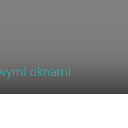
owymi oknami
Udział