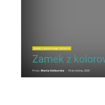
zamek z prawdziwego zdarzenia
Zamek z kolor
Przez
Marta Kotburska
-
16 września, 2020