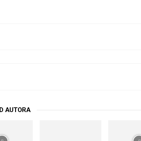
witter
WhatsApp
Email
Wydrukować
OD AUTORA