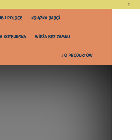
EJ POLSCE
KSIĄŻKA BABCI
A KOTBURSKA
WIEŻA BEZ ZAMKU
0 PRODUKTÓW