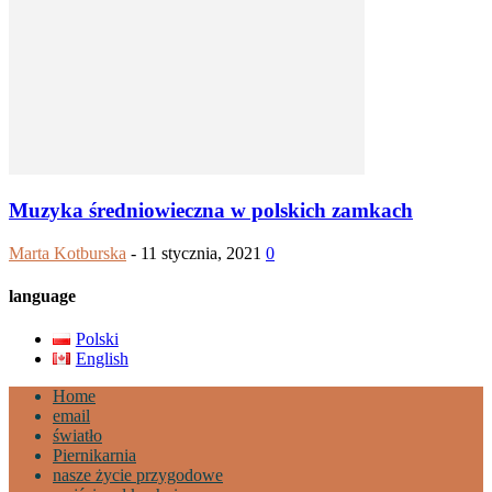
Muzyka średniowieczna w polskich zamkach
Marta Kotburska
-
11 stycznia, 2021
0
language
Polski
English
Home
email
światło
Piernikarnia
nasze życie przygodowe