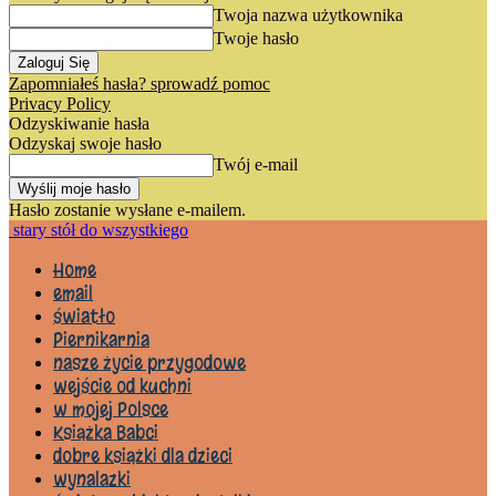
Twoja nazwa użytkownika
Twoje hasło
Zapomniałeś hasła? sprowadź pomoc
Privacy Policy
Odzyskiwanie hasła
Odzyskaj swoje hasło
Twój e-mail
Hasło zostanie wysłane e-mailem.
stary stół do wszystkiego
Home
email
światło
Piernikarnia
nasze życie przygodowe
wejście od kuchni
w mojej Polsce
Książka Babci
dobre książki dla dzieci
wynalazki