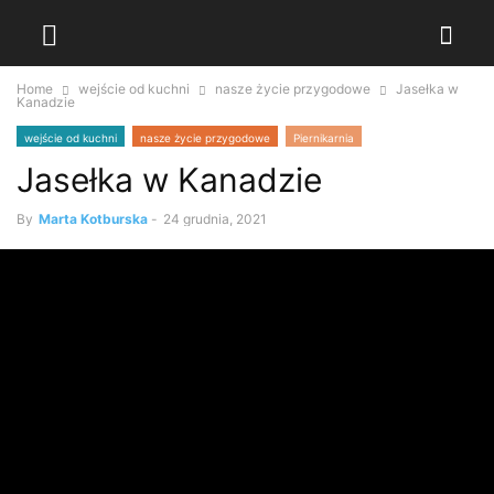
Home
wejście od kuchni
nasze życie przygodowe
Jasełka w
Kanadzie
wejście od kuchni
nasze życie przygodowe
Piernikarnia
Jasełka w Kanadzie
By
Marta Kotburska
-
24 grudnia, 2021