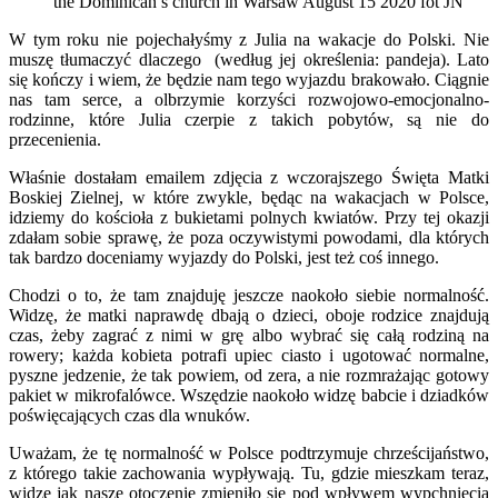
the Dominican’s church in Warsaw August 15 2020 fot JN
W tym roku nie pojechałyśmy z Julia na wakacje do Polski. Nie
muszę tłumaczyć dlaczego (według jej określenia: pandeja). Lato
się kończy i wiem, że będzie nam tego wyjazdu brakowało. Ciągnie
nas tam serce, a olbrzymie korzyści rozwojowo-emocjonalno-
rodzinne, które Julia czerpie z takich pobytów, są nie do
przecenienia.
Właśnie dostałam emailem zdjęcia z wczorajszego Święta Matki
Boskiej Zielnej, w które zwykle, będąc na wakacjach w Polsce,
idziemy do kościoła z bukietami polnych kwiatów. Przy tej okazji
zdałam sobie sprawę, że poza oczywistymi powodami, dla których
tak bardzo doceniamy wyjazdy do Polski, jest też coś innego.
Chodzi o to, że tam znajduję jeszcze naokoło siebie normalność.
Widzę, że matki naprawdę dbają o dzieci, oboje rodzice znajdują
czas, żeby zagrać z nimi w grę albo wybrać się całą rodziną na
rowery; każda kobieta potrafi upiec ciasto i ugotować normalne,
pyszne jedzenie, że tak powiem, od zera, a nie rozmrażając gotowy
pakiet w mikrofalówce. Wszędzie naokoło widzę babcie i dziadków
poświęcających czas dla wnuków.
Uważam, że tę normalność w Polsce podtrzymuje chrześcijaństwo,
z którego takie zachowania wypływają. Tu, gdzie mieszkam teraz,
widzę jak nasze otoczenie zmieniło się pod wpływem wypchnięcia