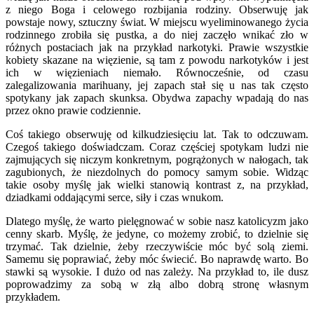
z niego Boga i celowego rozbijania rodziny. Obserwuję jak
powstaje nowy, sztuczny świat. W miejscu wyeliminowanego życia
rodzinnego zrobiła się pustka, a do niej zaczęło wnikać zło w
różnych postaciach jak na przykład narkotyki. Prawie wszystkie
kobiety skazane na więzienie, są tam z powodu narkotyków i jest
ich w więzieniach niemało. Równocześnie, od czasu
zalegalizowania marihuany, jej zapach stał się u nas tak często
spotykany jak zapach skunksa. Obydwa zapachy wpadają do nas
przez okno prawie codziennie.
Coś takiego obserwuję od kilkudziesięciu lat. Tak to odczuwam.
Czegoś takiego doświadczam. Coraz częściej spotykam ludzi nie
zajmujących się niczym konkretnym, pogrążonych w nałogach, tak
zagubionych, że niezdolnych do pomocy samym sobie. Widząc
takie osoby myślę jak wielki stanowią kontrast z, na przykład,
dziadkami oddającymi serce, siły i czas wnukom.
Dlatego myślę, że warto pielęgnować w sobie nasz katolicyzm jako
cenny skarb. Myślę, że jedyne, co możemy zrobić, to dzielnie się
trzymać. Tak dzielnie, żeby rzeczywiście móc być solą ziemi.
Samemu się poprawiać, żeby móc świecić. Bo naprawdę warto. Bo
stawki są wysokie. I dużo od nas zależy. Na przykład to, ile dusz
poprowadzimy za sobą w złą albo dobrą stronę własnym
przykładem.