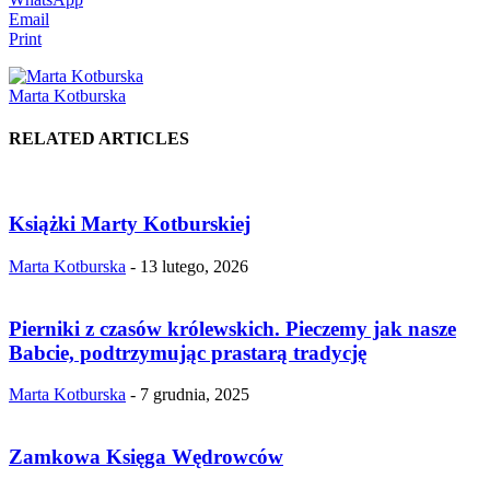
Email
Print
Marta Kotburska
RELATED ARTICLES
Książki Marty Kotburskiej
Marta Kotburska
-
13 lutego, 2026
Pierniki z czasów królewskich. Pieczemy jak nasze
Babcie, podtrzymując prastarą tradycję
Marta Kotburska
-
7 grudnia, 2025
Zamkowa Księga Wędrowców