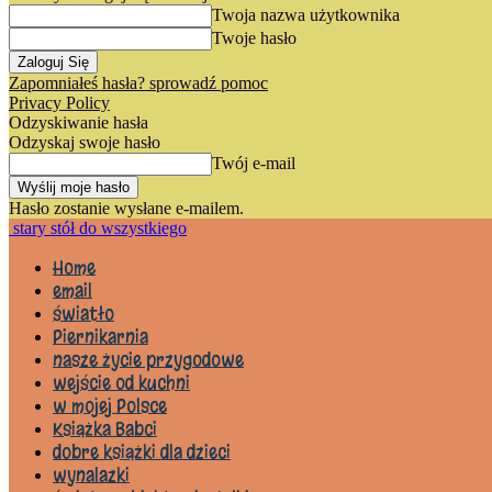
Twoja nazwa użytkownika
Twoje hasło
Zapomniałeś hasła? sprowadź pomoc
Privacy Policy
Odzyskiwanie hasła
Odzyskaj swoje hasło
Twój e-mail
Hasło zostanie wysłane e-mailem.
stary stół do wszystkiego
Home
email
światło
Piernikarnia
nasze życie przygodowe
wejście od kuchni
w mojej Polsce
Książka Babci
dobre książki dla dzieci
wynalazki