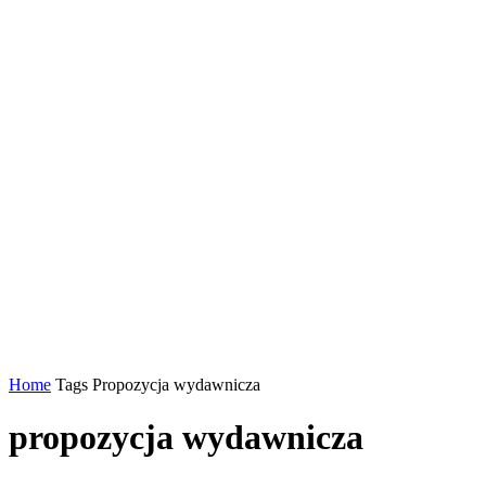
Home
Tags
Propozycja wydawnicza
propozycja wydawnicza