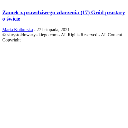
Zamek z prawdziwego zdarzenia (17) Gród prastary
o świcie
Marta Kotburska
-
27 listopada, 2021
© starystoldowszystkiego.com - All Rights Reserved - All Content
Copyright