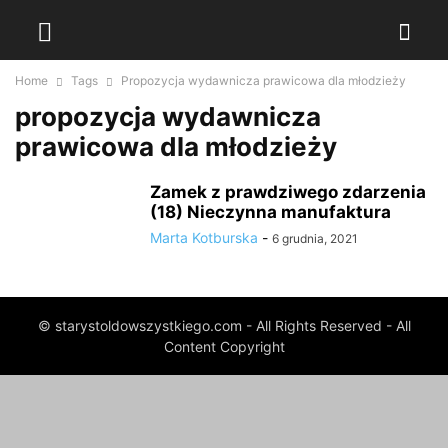
Home
Tags
Propozycja wydawnicza prawicowa dla młodzieży
propozycja wydawnicza
prawicowa dla młodzieży
Zamek z prawdziwego zdarzenia
(18) Nieczynna manufaktura
Marta Kotburska
-
6 grudnia, 2021
© starystoldowszystkiego.com - All Rights Reserved - All
Content Copyright