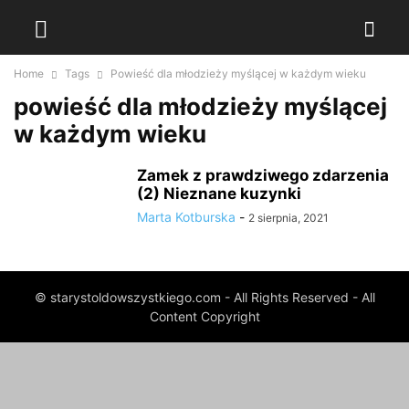
Home
Tags
Powieść dla młodzieży myślącej w każdym wieku
powieść dla młodzieży myślącej
w każdym wieku
Zamek z prawdziwego zdarzenia
(2) Nieznane kuzynki
Marta Kotburska
-
2 sierpnia, 2021
© starystoldowszystkiego.com - All Rights Reserved - All
Content Copyright