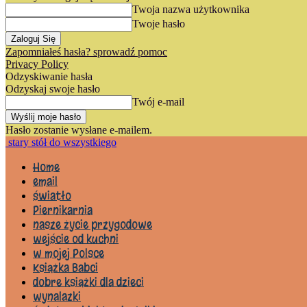
Twoja nazwa użytkownika
Twoje hasło
Zapomniałeś hasła? sprowadź pomoc
Privacy Policy
Odzyskiwanie hasła
Odzyskaj swoje hasło
Twój e-mail
Hasło zostanie wysłane e-mailem.
stary stół do wszystkiego
Home
email
światło
Piernikarnia
nasze życie przygodowe
wejście od kuchni
w mojej Polsce
Książka Babci
dobre książki dla dzieci
wynalazki