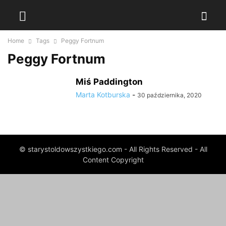
Home
Tags
Peggy Fortnum
Peggy Fortnum
Miś Paddington
Marta Kotburska
-
30 października, 2020
© starystoldowszystkiego.com - All Rights Reserved - All
Content Copyright