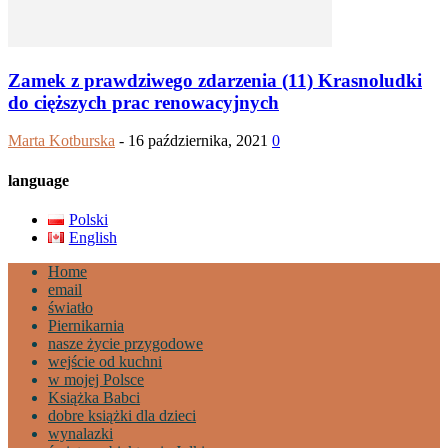
Zamek z prawdziwego zdarzenia (11) Krasnoludki
do cięższych prac renowacyjnych
Marta Kotburska
-
16 października, 2021
0
language
Polski
English
Home
email
światło
Piernikarnia
nasze życie przygodowe
wejście od kuchni
w mojej Polsce
Książka Babci
dobre książki dla dzieci
wynalazki