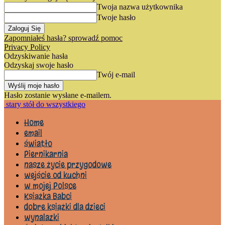
Twoja nazwa użytkownika
Twoje hasło
Zapomniałeś hasła? sprowadź pomoc
Privacy Policy
Odzyskiwanie hasła
Odzyskaj swoje hasło
Twój e-mail
Hasło zostanie wysłane e-mailem.
stary stół do wszystkiego
Home
email
światło
Piernikarnia
nasze życie przygodowe
wejście od kuchni
w mojej Polsce
Książka Babci
dobre książki dla dzieci
wynalazki