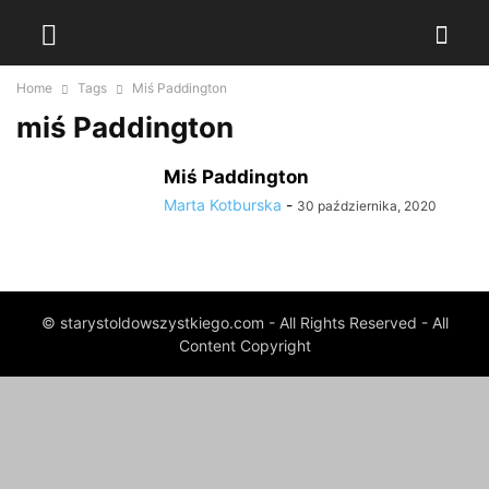
Home
Tags
Miś Paddington
miś Paddington
Miś Paddington
Marta Kotburska
-
30 października, 2020
© starystoldowszystkiego.com - All Rights Reserved - All
Content Copyright