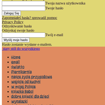
Twoja nazwa użytkownika
Twoje hasło
Zapomniałeś hasła? sprowadź pomoc
Privacy Policy
Odzyskiwanie hasła
Odzyskaj swoje hasło
Twój e-mail
Hasło zostanie wysłane e-mailem.
stary stół do wszystkiego
Home
email
światło
Piernikarnia
nasze życie przygodowe
wejście od kuchni
w mojej Polsce
Książka Babci
dobre książki dla dzieci
wynalazki