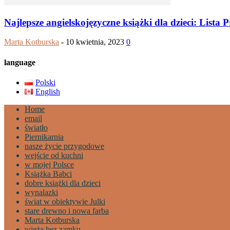
Najlepsze angielskojęzyczne książki dla dzieci: Lista 
Marta Kotburska
-
10 kwietnia, 2023
0
language
Polski
English
Home
email
światło
Piernikarnia
nasze życie przygodowe
wejście od kuchni
w mojej Polsce
Książka Babci
dobre książki dla dzieci
wynalazki
świat w obiektywie Julki
stare drewno i nowa farba
Marta Kotburska
wieża bez zamku