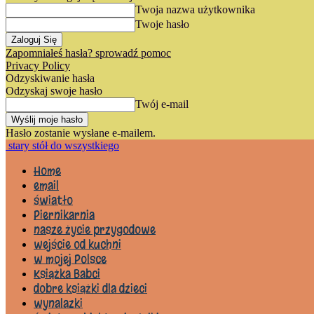
Twoja nazwa użytkownika
Twoje hasło
Zapomniałeś hasła? sprowadź pomoc
Privacy Policy
Odzyskiwanie hasła
Odzyskaj swoje hasło
Twój e-mail
Hasło zostanie wysłane e-mailem.
stary stół do wszystkiego
Home
email
światło
Piernikarnia
nasze życie przygodowe
wejście od kuchni
w mojej Polsce
Książka Babci
dobre książki dla dzieci
wynalazki