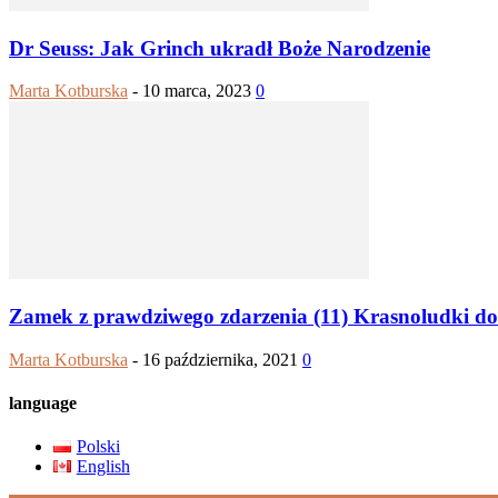
Dr Seuss: Jak Grinch ukradł Boże Narodzenie
Marta Kotburska
-
10 marca, 2023
0
Zamek z prawdziwego zdarzenia (11) Krasnoludki do
Marta Kotburska
-
16 października, 2021
0
language
Polski
English