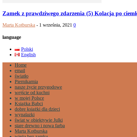
Zamek z prawdziwego zdarzenia (5) Kolacja po ciem
Marta Kotburska
-
1 września, 2021
0
language
Polski
English
Home
email
światło
Piernikarnia
nasze życie przygodowe
wejście od kuchni
w mojej Polsce
Książka Babci
dobre książki dla dzieci
wynalazki
świat w obiektywie Julki
stare drewno i nowa farba
Marta Kotburska
wieża bez zamku