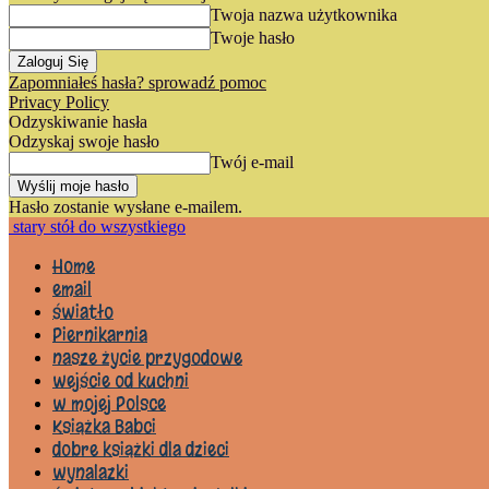
Twoja nazwa użytkownika
Twoje hasło
Zapomniałeś hasła? sprowadź pomoc
Privacy Policy
Odzyskiwanie hasła
Odzyskaj swoje hasło
Twój e-mail
Hasło zostanie wysłane e-mailem.
stary stół do wszystkiego
Home
email
światło
Piernikarnia
nasze życie przygodowe
wejście od kuchni
w mojej Polsce
Książka Babci
dobre książki dla dzieci
wynalazki