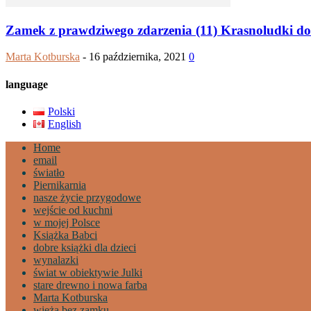
Zamek z prawdziwego zdarzenia (11) Krasnoludki do
Marta Kotburska
-
16 października, 2021
0
language
Polski
English
Home
email
światło
Piernikarnia
nasze życie przygodowe
wejście od kuchni
w mojej Polsce
Książka Babci
dobre książki dla dzieci
wynalazki
świat w obiektywie Julki
stare drewno i nowa farba
Marta Kotburska
wieża bez zamku