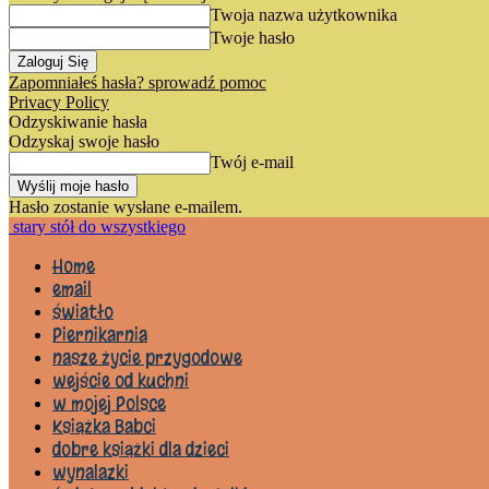
Twoja nazwa użytkownika
Twoje hasło
Zapomniałeś hasła? sprowadź pomoc
Privacy Policy
Odzyskiwanie hasła
Odzyskaj swoje hasło
Twój e-mail
Hasło zostanie wysłane e-mailem.
stary stół do wszystkiego
Home
email
światło
Piernikarnia
nasze życie przygodowe
wejście od kuchni
w mojej Polsce
Książka Babci
dobre książki dla dzieci
wynalazki