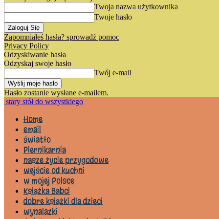
Twoja nazwa użytkownika
Twoje hasło
Zapomniałeś hasła? sprowadź pomoc
Privacy Policy
Odzyskiwanie hasła
Odzyskaj swoje hasło
Twój e-mail
Hasło zostanie wysłane e-mailem.
stary stół do wszystkiego
Home
email
światło
Piernikarnia
nasze życie przygodowe
wejście od kuchni
w mojej Polsce
Książka Babci
dobre książki dla dzieci
wynalazki