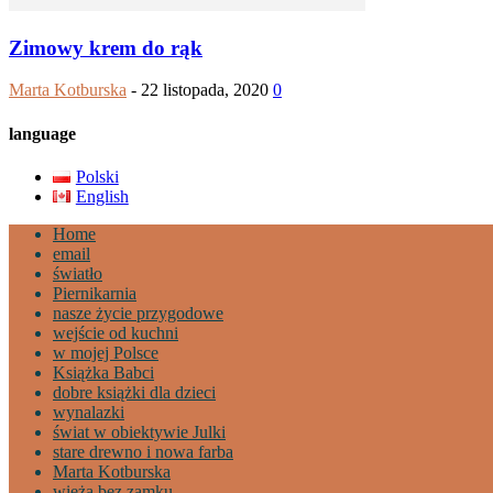
Zimowy krem do rąk
Marta Kotburska
-
22 listopada, 2020
0
language
Polski
English
Home
email
światło
Piernikarnia
nasze życie przygodowe
wejście od kuchni
w mojej Polsce
Książka Babci
dobre książki dla dzieci
wynalazki
świat w obiektywie Julki
stare drewno i nowa farba
Marta Kotburska
wieża bez zamku