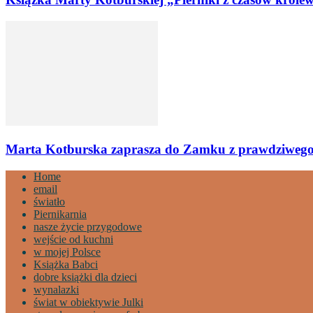
Marta Kotburska zaprasza do Zamku z prawdziwego
Home
email
światło
Piernikarnia
nasze życie przygodowe
wejście od kuchni
w mojej Polsce
Książka Babci
dobre książki dla dzieci
wynalazki
świat w obiektywie Julki