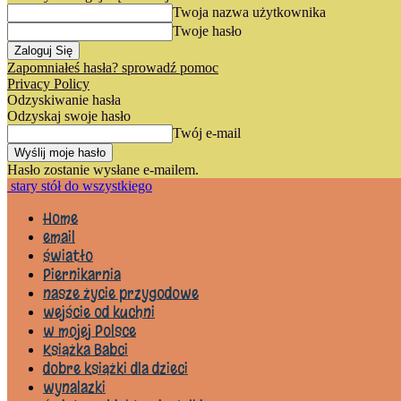
Twoja nazwa użytkownika
Twoje hasło
Zapomniałeś hasła? sprowadź pomoc
Privacy Policy
Odzyskiwanie hasła
Odzyskaj swoje hasło
Twój e-mail
Hasło zostanie wysłane e-mailem.
stary stół do wszystkiego
Home
email
światło
Piernikarnia
nasze życie przygodowe
wejście od kuchni
w mojej Polsce
Książka Babci
dobre książki dla dzieci
wynalazki