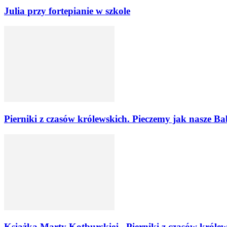
Julia przy fortepianie w szkole
Pierniki z czasów królewskich. Pieczemy jak nasze Ba
Książka Marty Kotburskiej „Pierniki z czasów królew