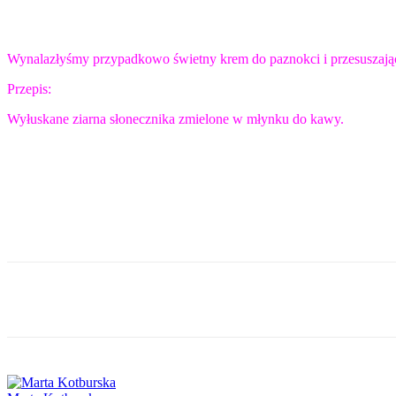
Wynalazłyśmy przypadkowo świetny krem do paznokci i przesuszającyc
Przepis:
Wyłuskane ziarna słonecznika zmielone w młynku do kawy.
Udział
Facebook
Twitter
What