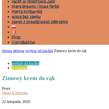
świat w obiektywie Julki
stare drewno i nowa farba
Marta Kotburska
wieża bez zamku
zamek z prawdziwego zdarzenia
Shop
0 produktów
Strona główna
wejście od kuchni
Zimowy krem do rąk
wejście od kuchni
wynalazki
Zimowy krem do rąk
Przez
Marta Kotburska
-
22 listopada, 2020
Udział