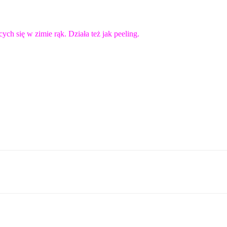
h się w zimie rąk. Działa też jak peeling.
sApp
Email
Wydrukować