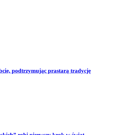
bcie, podtrzymując prastarą tradycję
skich” robi pierwszy krok w świat