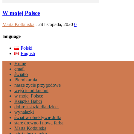
W mojej Polsce
Marta Kotburska
-
24 listopada, 2020
0
language
Polski
English
Home
email
światło
Piernikarnia
nasze życie przygodowe
wejście od kuchni
w mojej Polsce
Książka Babci
dobre książki dla dzieci
wynalazki
świat w obiektywie Julki
stare drewno i nowa farba
Marta Kotburska
wieża bez zamku