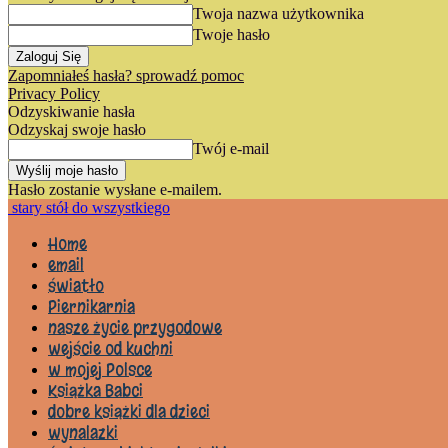
Twoja nazwa użytkownika
Twoje hasło
Zapomniałeś hasła? sprowadź pomoc
Privacy Policy
Odzyskiwanie hasła
Odzyskaj swoje hasło
Twój e-mail
Hasło zostanie wysłane e-mailem.
stary stół do wszystkiego
Home
email
światło
Piernikarnia
nasze życie przygodowe
wejście od kuchni
w mojej Polsce
Książka Babci
dobre książki dla dzieci
wynalazki