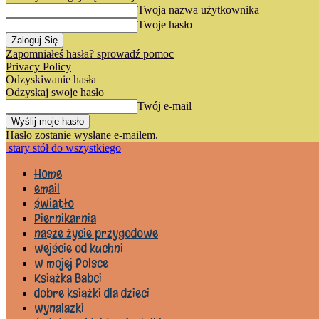
Twoja nazwa użytkownika
Twoje hasło
Zapomniałeś hasła? sprowadź pomoc
Privacy Policy
Odzyskiwanie hasła
Odzyskaj swoje hasło
Twój e-mail
Hasło zostanie wysłane e-mailem.
stary stół do wszystkiego
Home
email
światło
Piernikarnia
nasze życie przygodowe
wejście od kuchni
w mojej Polsce
Książka Babci
dobre książki dla dzieci
wynalazki