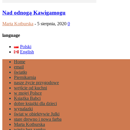
Nad odnogą Kawigamogu
Marta Kotburska
-
5 sierpnia, 2020
0
language
Polski
English
Home
email
światło
Piernikarnia
nasze życie przygodowe
wejście od kuchni
w mojej Polsce
Książka Babci
dobre książki dla dzieci
wynalazki
świat w obiektywie Julki
stare drewno i nowa farba
Marta Kotburska
wieża bez zamku