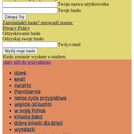
Twoja nazwa użytkownika
Twoje hasło
Zapomniałeś hasła? sprowadź pomoc
Privacy Policy
Odzyskiwanie hasła
Odzyskaj swoje hasło
Twój e-mail
Hasło zostanie wysłane e-mailem.
stary stół do wszystkiego
Home
email
światło
Piernikarnia
nasze życie przygodowe
wejście od kuchni
w mojej Polsce
Książka Babci
dobre książki dla dzieci
wynalazki