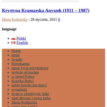
Krystyna Kramarska Anyszek (1911 – 1987)
Marta Kotburska
-
28 stycznia, 2021
0
language
Polski
English
Home
email
światło
Piernikarnia
nasze życie przygodowe
wejście od kuchni
w mojej Polsce
Książka Babci
dobre książki dla dzieci
wynalazki
świat w obiektywie Julki
stare drewno i nowa farba
Marta Kotburska
wieża bez zamku