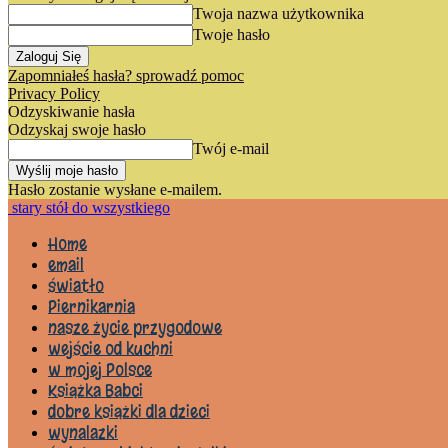
Twoja nazwa użytkownika
Twoje hasło
Zapomniałeś hasła? sprowadź pomoc
Privacy Policy
Odzyskiwanie hasła
Odzyskaj swoje hasło
Twój e-mail
Hasło zostanie wysłane e-mailem.
stary stół do wszystkiego
Home
email
światło
Piernikarnia
nasze życie przygodowe
wejście od kuchni
w mojej Polsce
Książka Babci
dobre książki dla dzieci
wynalazki