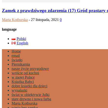
Zamek z prawdziwego zdarzenia (17) Gród prastary o
Marta Kotburska
-
27 listopada, 2021
0
language
Polski
English
Home
email
światło
Piernikarnia
nasze życie przygodowe
wejście od kuchni
w mojej Polsce
Książka Babci
dobre książki dla dzieci
wynalazki
świat w obiektywie Julki
stare drewno i nowa farba
Marta Kotburska
wieża bez zamku