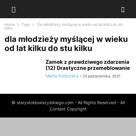
Home
Tags
Dla młodzieży myślącej w wieku od lat kilku do stu
kilku
dla młodzieży myślącej w wieku
od lat kilku do stu kilku
Zamek z prawdziwego zdarzenia
(12) Drastyczne przemeblowanie
Marta Kotburska
-
23 października, 2021
© starystoldowszystkiego.com - All Rights Reserved - All
Content Copyright