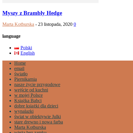
Myszy z Brambly Hedge
Marta Kotburska
-
23 listopada, 2020
0
language
Polski
English
Home
email
światło
Piernikarnia
nasze życie przygodowe
wejście od kuchni
w mojej Polsce
Książka Babci
dobre książki dla dzieci
wynalazki
świat w obiektywie Julki
stare drewno i nowa farba
Marta Kotburska
wieża bez zamku