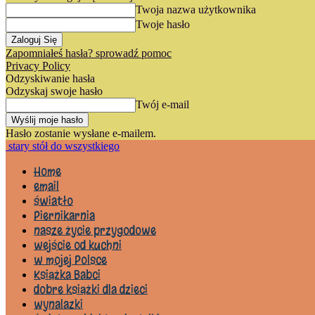
Twoja nazwa użytkownika
Twoje hasło
Zapomniałeś hasła? sprowadź pomoc
Privacy Policy
Odzyskiwanie hasła
Odzyskaj swoje hasło
Twój e-mail
Hasło zostanie wysłane e-mailem.
stary stół do wszystkiego
Home
email
światło
Piernikarnia
nasze życie przygodowe
wejście od kuchni
w mojej Polsce
Książka Babci
dobre książki dla dzieci
wynalazki