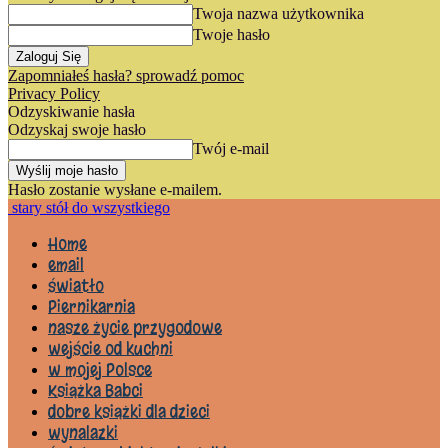
Twoja nazwa użytkownika
Twoje hasło
Zapomniałeś hasła? sprowadź pomoc
Privacy Policy
Odzyskiwanie hasła
Odzyskaj swoje hasło
Twój e-mail
Hasło zostanie wysłane e-mailem.
stary stół do wszystkiego
Home
email
światło
Piernikarnia
nasze życie przygodowe
wejście od kuchni
w mojej Polsce
Książka Babci
dobre książki dla dzieci
wynalazki