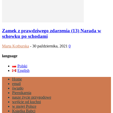
Zamek z prawdziwego zdarzenia (13) Narada w
schowku po schodami
Marta Kotburska
-
30 października, 2021
0
language
Polski
English
Home
email
światło
Piernikarnia
nasze życie przygodowe
wejście od kuchni
w mojej Polsce
Książka Babci