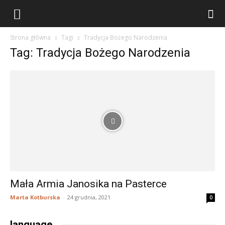
stary
Strona główna
Tagi
Tradycja Bożego Narodzenia
stół
Tag: Tradycja Bożego Narodzenia
do
wszystkiego
Mała Armia Janosika na Pasterce
Marta Kotburska
-
24 grudnia, 2021
0
language