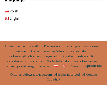
Polski
English
Home
email
światło
Piernikarnia
nasze życie przygodowe
wejście od kuchni
w mojej Polsce
Książka Babci
dobre książki dla dzieci
wynalazki
świat w obiektywie Julki
stare drewno i nowa farba
Marta Kotburska
wieża bez zamku
0 produktów
zamek z prawdziwego zdarzenia
Shop
© starystoldowszystkiego.com - All Rights Reserved - All Content
Copyright