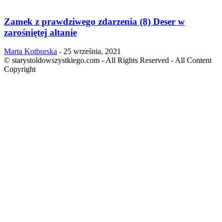
Zamek z prawdziwego zdarzenia (8) Deser w
zarośniętej altanie
Marta Kotburska
-
25 września, 2021
© starystoldowszystkiego.com - All Rights Reserved - All Content
Copyright