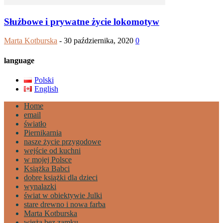
Służbowe i prywatne życie lokomotyw
Marta Kotburska
-
30 października, 2020
0
language
Polski
English
Home
email
światło
Piernikarnia
nasze życie przygodowe
wejście od kuchni
w mojej Polsce
Książka Babci
dobre książki dla dzieci
wynalazki
świat w obiektywie Julki
stare drewno i nowa farba
Marta Kotburska
wieża bez zamku