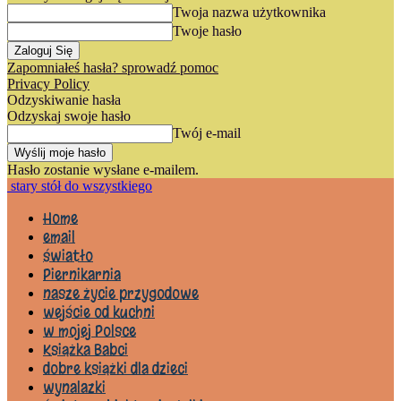
Twoja nazwa użytkownika
Twoje hasło
Zapomniałeś hasła? sprowadź pomoc
Privacy Policy
Odzyskiwanie hasła
Odzyskaj swoje hasło
Twój e-mail
Hasło zostanie wysłane e-mailem.
stary stół do wszystkiego
Home
email
światło
Piernikarnia
nasze życie przygodowe
wejście od kuchni
w mojej Polsce
Książka Babci
dobre książki dla dzieci
wynalazki