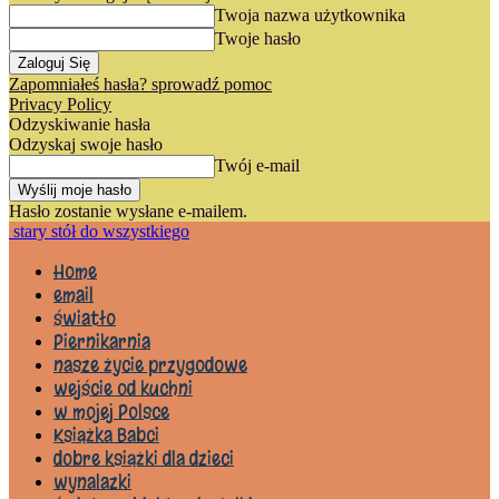
Twoja nazwa użytkownika
Twoje hasło
Zapomniałeś hasła? sprowadź pomoc
Privacy Policy
Odzyskiwanie hasła
Odzyskaj swoje hasło
Twój e-mail
Hasło zostanie wysłane e-mailem.
stary stół do wszystkiego
Home
email
światło
Piernikarnia
nasze życie przygodowe
wejście od kuchni
w mojej Polsce
Książka Babci
dobre książki dla dzieci
wynalazki