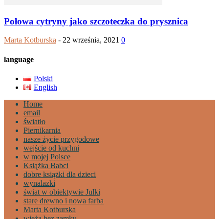
Połowa cytryny jako szczoteczka do prysznica
Marta Kotburska
-
22 września, 2021
0
language
Polski
English
Home
email
światło
Piernikarnia
nasze życie przygodowe
wejście od kuchni
w mojej Polsce
Książka Babci
dobre książki dla dzieci
wynalazki
świat w obiektywie Julki
stare drewno i nowa farba
Marta Kotburska
wieża bez zamku