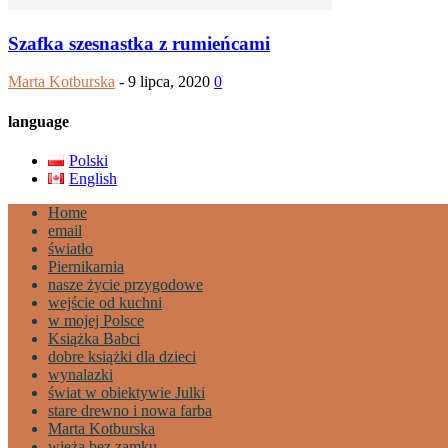
Szafka szesnastka z rumieńcami
Marta Kotburska
-
9 lipca, 2020
0
language
Polski
English
Home
email
światło
Piernikarnia
nasze życie przygodowe
wejście od kuchni
w mojej Polsce
Książka Babci
dobre książki dla dzieci
wynalazki
świat w obiektywie Julki
stare drewno i nowa farba
Marta Kotburska
wieża bez zamku