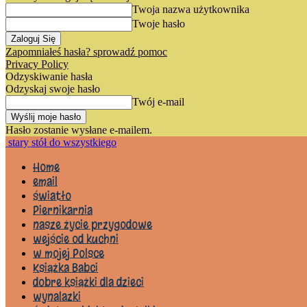
Twoja nazwa użytkownika
Twoje hasło
Zapomniałeś hasła? sprowadź pomoc
Privacy Policy
Odzyskiwanie hasła
Odzyskaj swoje hasło
Twój e-mail
Hasło zostanie wysłane e-mailem.
stary stół do wszystkiego
Home
email
światło
Piernikarnia
nasze życie przygodowe
wejście od kuchni
w mojej Polsce
Książka Babci
dobre książki dla dzieci
wynalazki