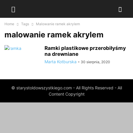
Home
Tags
Malowanie ramek akrylem
malowanie ramek akrylem
Ramki plastikowe przerobiłyśmy
na drewniane
Marta Kotburska
-
30 sierpnia, 2020
© starystoldowszystkiego.com - All Rights Reserved - All
Content Copyright