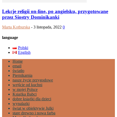
Lekcje religii on-line, po angielsku, przygotowane
przez Siostry Dominikanki
Marta Kotburska
-
3 listopada, 2022
0
language
Polski
English
Home
email
światło
Piernikarnia
nasze życie przygodowe
wejście od kuchni
w mojej Polsce
Książka Babci
dobre książki dla dzieci
wynalazki
świat w obiektywie Julki
stare drewno i nowa farba