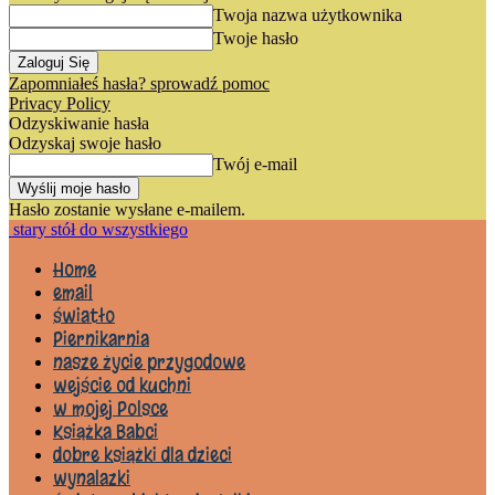
Twoja nazwa użytkownika
Twoje hasło
Zapomniałeś hasła? sprowadź pomoc
Privacy Policy
Odzyskiwanie hasła
Odzyskaj swoje hasło
Twój e-mail
Hasło zostanie wysłane e-mailem.
stary stół do wszystkiego
Home
email
światło
Piernikarnia
nasze życie przygodowe
wejście od kuchni
w mojej Polsce
Książka Babci
dobre książki dla dzieci
wynalazki