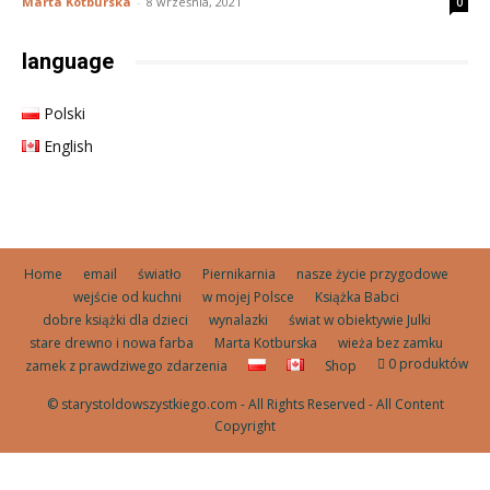
Marta Kotburska
-
8 września, 2021
0
language
Polski
English
Home
email
światło
Piernikarnia
nasze życie przygodowe
wejście od kuchni
w mojej Polsce
Książka Babci
dobre książki dla dzieci
wynalazki
świat w obiektywie Julki
stare drewno i nowa farba
Marta Kotburska
wieża bez zamku
0 produktów
zamek z prawdziwego zdarzenia
Shop
© starystoldowszystkiego.com - All Rights Reserved - All Content
Copyright