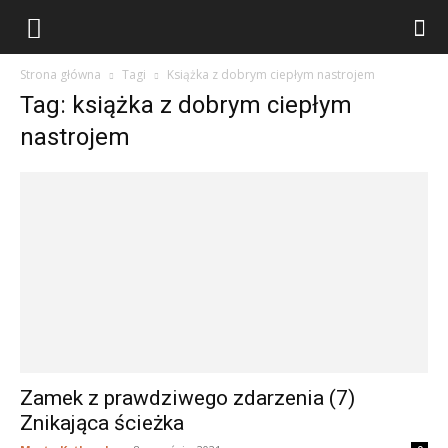
stary
Strona główna
Tagi
Książka z dobrym ciepłym nastrojem
stół
Tag: książka z dobrym ciepłym
nastrojem
do
wszystkiego
Zamek z prawdziwego zdarzenia (7)
Znikająca ścieżka