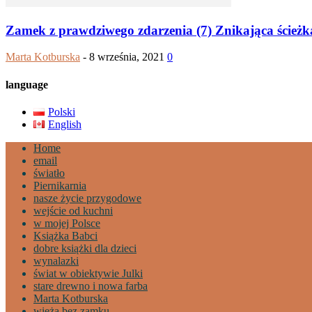
Zamek z prawdziwego zdarzenia (7) Znikająca ścieżk
Marta Kotburska
-
8 września, 2021
0
language
Polski
English
Home
email
światło
Piernikarnia
nasze życie przygodowe
wejście od kuchni
w mojej Polsce
Książka Babci
dobre książki dla dzieci
wynalazki
świat w obiektywie Julki
stare drewno i nowa farba
Marta Kotburska
wieża bez zamku