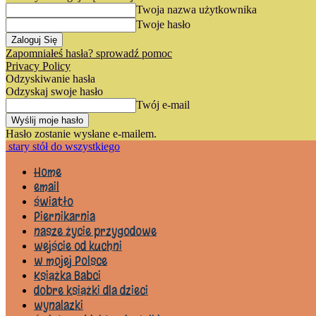
Twoja nazwa użytkownika
Twoje hasło
Zapomniałeś hasła? sprowadź pomoc
Privacy Policy
Odzyskiwanie hasła
Odzyskaj swoje hasło
Twój e-mail
Hasło zostanie wysłane e-mailem.
stary stół do wszystkiego
Home
email
światło
Piernikarnia
nasze życie przygodowe
wejście od kuchni
w mojej Polsce
Książka Babci
dobre książki dla dzieci
wynalazki