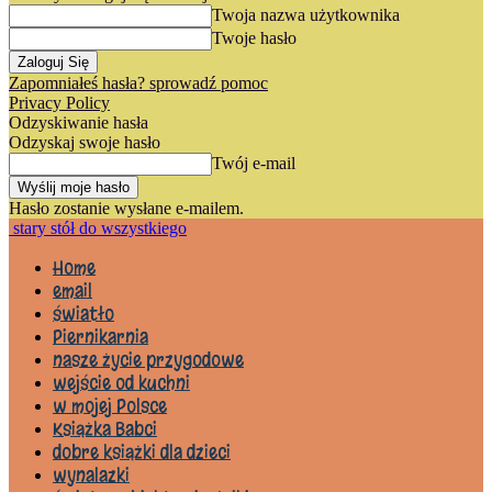
Twoja nazwa użytkownika
Twoje hasło
Zapomniałeś hasła? sprowadź pomoc
Privacy Policy
Odzyskiwanie hasła
Odzyskaj swoje hasło
Twój e-mail
Hasło zostanie wysłane e-mailem.
stary stół do wszystkiego
Home
email
światło
Piernikarnia
nasze życie przygodowe
wejście od kuchni
w mojej Polsce
Książka Babci
dobre książki dla dzieci
wynalazki