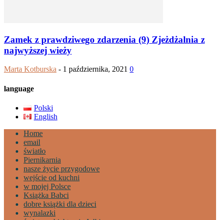
Zamek z prawdziwego zdarzenia (9) Zjeżdżalnia z
najwyższej wieży
Marta Kotburska
-
1 października, 2021
0
language
Polski
English
Home
email
światło
Piernikarnia
nasze życie przygodowe
wejście od kuchni
w mojej Polsce
Książka Babci
dobre książki dla dzieci
wynalazki