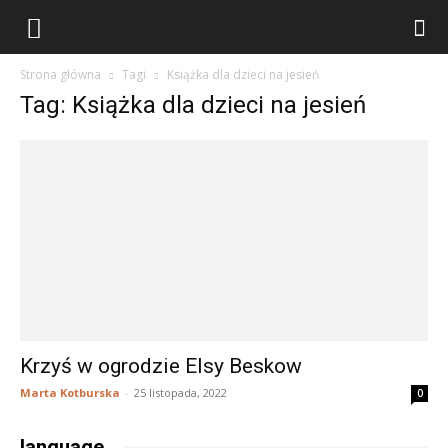
stary
Strona główna
Tagi
Książka dla dzieci na jesień
stół
Tag: Książka dla dzieci na jesień
do
wszystkiego
Krzyś w ogrodzie Elsy Beskow
Marta Kotburska
-
25 listopada, 2022
0
language