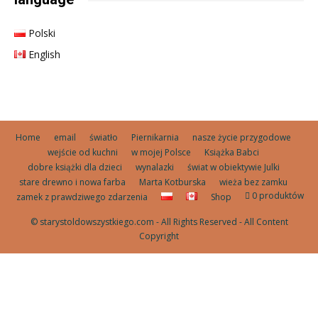
Polski
English
Home
email
światło
Piernikarnia
nasze życie przygodowe
wejście od kuchni
w mojej Polsce
Książka Babci
dobre książki dla dzieci
wynalazki
świat w obiektywie Julki
stare drewno i nowa farba
Marta Kotburska
wieża bez zamku
0 produktów
zamek z prawdziwego zdarzenia
Shop
© starystoldowszystkiego.com - All Rights Reserved - All Content
Copyright