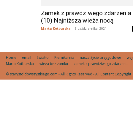
Zamek z prawdziwego zdarzenia
(10) Najniższa wieża nocą
Marta Kotburska
-
8 października, 2021
Home
email
światło
Piernikarnia
nasze życie przygodowe
wej
Marta Kotburska
wieża bez zamku
zamek z prawdziwego zdarzenia
© starystoldowszystkiego.com - All Rights Reserved - All Content Copyright