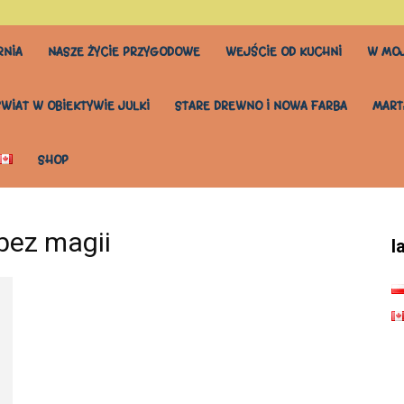
RNIA
NASZE ŻYCIE PRZYGODOWE
WEJŚCIE OD KUCHNI
W MOJ
ŚWIAT W OBIEKTYWIE JULKI
STARE DREWNO I NOWA FARBA
MART
SHOP
 bez magii
l