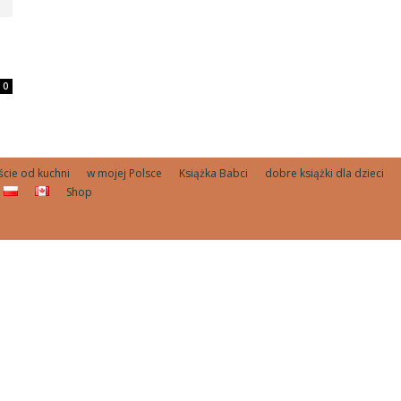
0
ście od kuchni
w mojej Polsce
Książka Babci
dobre książki dla dzieci
Shop