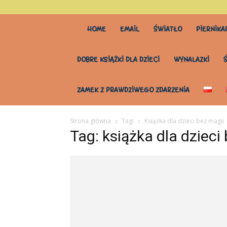
stary
HOME
EMAIL
ŚWIATŁO
PIERNIKA
stół
DOBRE KSIĄŻKI DLA DZIECI
WYNALAZKI
do
ZAMEK Z PRAWDZIWEGO ZDARZENIA
wszystkiego
Strona główna
Tagi
Książka dla dzieci bez magii
Tag: książka dla dzieci