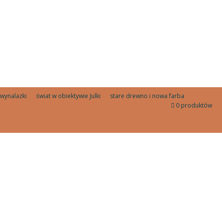
wynalazki
świat w obiektywie Julki
stare drewno i nowa farba
0 produktów