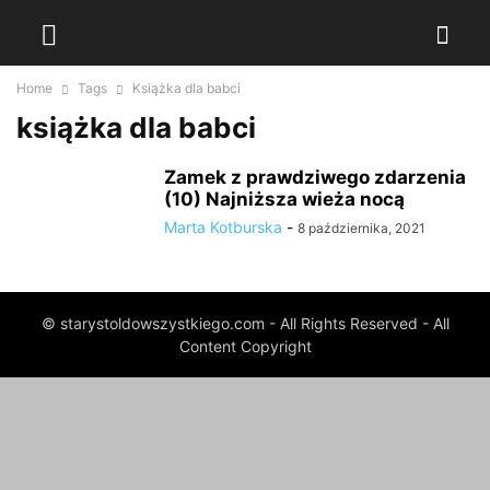
Home
Tags
Książka dla babci
książka dla babci
Zamek z prawdziwego zdarzenia
(10) Najniższa wieża nocą
Marta Kotburska
-
8 października, 2021
© starystoldowszystkiego.com - All Rights Reserved - All
Content Copyright