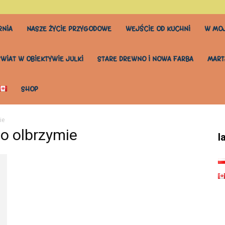
RNIA
NASZE ŻYCIE PRZYGODOWE
WEJŚCIE OD KUCHNI
W MOJ
ŚWIAT W OBIEKTYWIE JULKI
STARE DREWNO I NOWA FARBA
MART
SHOP
ie
 o olbrzymie
l