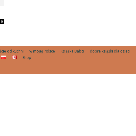
0
ście od kuchni
w mojej Polsce
Książka Babci
dobre książki dla dzieci
Shop