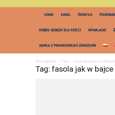
stary
HOME
EMAIL
ŚWIATŁO
PIERNIKA
stół
DOBRE KSIĄŻKI DLA DZIECI
WYNALAZKI
do
ZAMEK Z PRAWDZIWEGO ZDARZENIA
wszystkiego
Strona główna
Tagi
Fasola jak w bajce o olbrzym
Tag: fasola jak w bajce