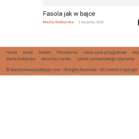
Fasola jak w bajce
Marta Kotburska
-
5 sierpnia, 2020
Home
email
światło
Piernikarnia
nasze życie przygodowe
wej
Marta Kotburska
wieża bez zamku
zamek z prawdziwego zdarzenia
© starystoldowszystkiego.com - All Rights Reserved - All Content Copyright