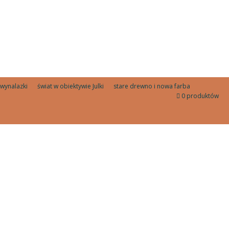
wynalazki
świat w obiektywie Julki
stare drewno i nowa farba
0 produktów