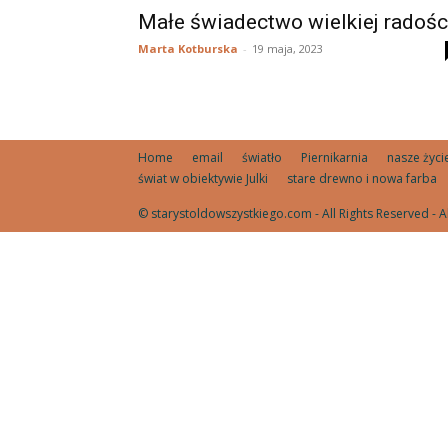
Małe świadectwo wielkiej radośc
Marta Kotburska
-
19 maja, 2023
Home
email
światło
Piernikarnia
nasze życ
świat w obiektywie Julki
stare drewno i nowa farba
© starystoldowszystkiego.com - All Rights Reserved - A