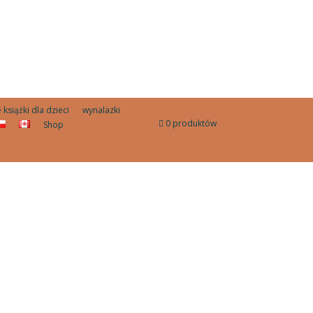
książki dla dzieci
wynalazki
0 produktów
Shop