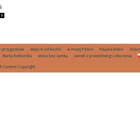
i
0
ie przygodowe
wejście od kuchni
w mojej Polsce
Książka Babci
dobre 
Marta Kotburska
wieża bez zamku
zamek z prawdziwego zdarzenia
ll Content Copyright