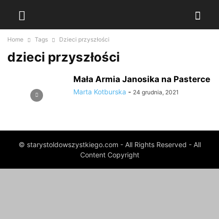
Home
Tags
Dzieci przyszłości
dzieci przyszłości
Mała Armia Janosika na Pasterce
Marta Kotburska
-
24 grudnia, 2021
© starystoldowszystkiego.com - All Rights Reserved - All
Content Copyright