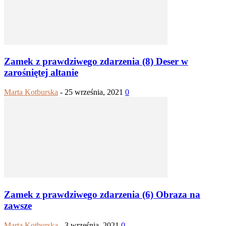
Zamek z prawdziwego zdarzenia (8) Deser w
zarośniętej altanie
Marta Kotburska
-
25 września, 2021
0
Zamek z prawdziwego zdarzenia (6) Obraza na
zawsze
Marta Kotburska
-
3 września, 2021
0