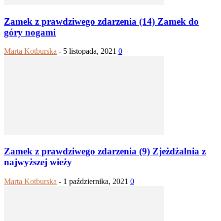
Zamek z prawdziwego zdarzenia (14) Zamek do
góry nogami
Marta Kotburska
-
5 listopada, 2021
0
Zamek z prawdziwego zdarzenia (9) Zjeżdżalnia z
najwyższej wieży
Marta Kotburska
-
1 października, 2021
0