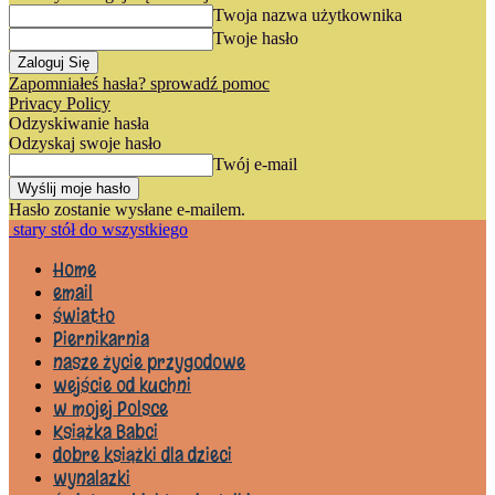
Twoja nazwa użytkownika
Twoje hasło
Zapomniałeś hasła? sprowadź pomoc
Privacy Policy
Odzyskiwanie hasła
Odzyskaj swoje hasło
Twój e-mail
Hasło zostanie wysłane e-mailem.
stary stół do wszystkiego
Home
email
światło
Piernikarnia
nasze życie przygodowe
wejście od kuchni
w mojej Polsce
Książka Babci
dobre książki dla dzieci
wynalazki