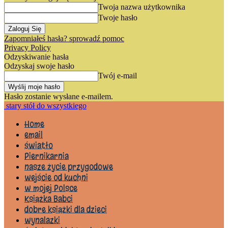
Twoja nazwa użytkownika
Twoje hasło
Zapomniałeś hasła? sprowadź pomoc
Privacy Policy
Odzyskiwanie hasła
Odzyskaj swoje hasło
Twój e-mail
Hasło zostanie wysłane e-mailem.
stary stół do wszystkiego
Home
email
światło
Piernikarnia
nasze życie przygodowe
wejście od kuchni
w mojej Polsce
Książka Babci
dobre książki dla dzieci
wynalazki