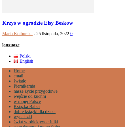
Krzyś w ogrodzie Elsy Beskow
Marta Kotburska
-
25 listopada, 2022
0
language
Polski
English
Home
email
światło
Piernikarnia
nasze życie przygodowe
wejście od kuchni
w mojej Polsce
Książka Babci
dobre książki dla dzieci
wynalazki
świat w obiektywie Julki
stare drewno i nowa farba