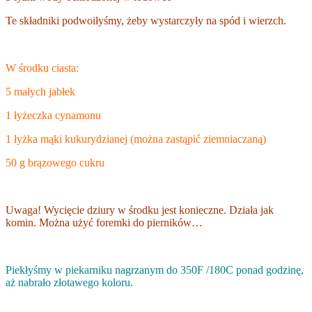
Te składniki podwoiłyśmy, żeby wystarczyły na spód i wierzch.
W środku ciasta:
5 małych jabłek
1 łyżeczka cynamonu
1 łyżka mąki kukurydzianej (można zastąpić ziemniaczaną)
50 g brązowego cukru
Uwaga! Wycięcie dziury w środku jest konieczne. Działa jak
komin. Można użyć foremki do pierników…
Piekłyśmy w piekarniku nagrzanym do 350F /180C ponad godzinę,
aż nabrało złotawego koloru.