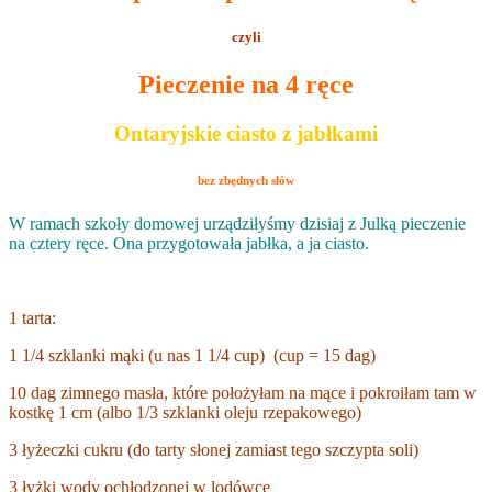
czyli
Pieczenie na 4 ręce
Ontaryjskie ciasto z jabłkami
bez zbędnych słów
W ramach szkoły domowej urządziłyśmy dzisiaj z Julką pieczenie
na cztery ręce. Ona przygotowała jabłka, a ja ciasto.
1 tarta:
1 1/4 szklanki mąki (u nas 1 1/4 cup) (cup = 15 dag)
10 dag zimnego masła, które położyłam na mące i pokroiłam tam w
kostkę 1 cm (albo 1/3 szklanki oleju rzepakowego)
3 łyżeczki cukru (do tarty słonej zamiast tego szczypta soli)
3 łyżki wody ochłodzonej w lodówce